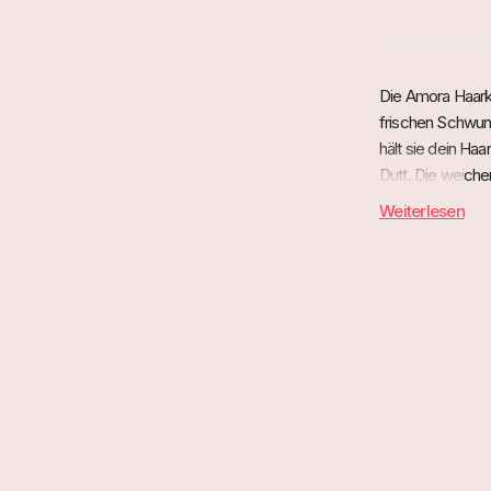
Die Amora Haark
frischen Schwung
hält sie dein Ha
Dutt. Die weiche
Accessoire für r
Weiterlesen
Highlights
Liebevoll ges
Hingucker.
Praktisches D
Federleicht:
Sanft zu Haar
Style-Momente
Verleihe dein
Perfekt als v