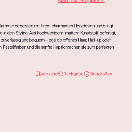
Weitere Bezahlmöglichkeiten
lammer begeistert mit ihrem charmanten Herzdesign und bringt
 in dein Styling. Aus hochwertigem, mattem Kunststoff gefertigt,
ar zuverlässig und bequem – egal ob offenes Haar, Half-up oder
n Pastellfarben und die sanfte Haptik machen sie zum perfekten
omantische Looks und verspielte Akzente.
taltet: Herzdetail aus mattem Kunststoff für einen süßen
Versand
Rückgabe
Ringgrößen
esign: Starker Halt für verschiedene Haarstyles, ohne zu ziepen.
 Angenehmes Tragegefühl auch bei langem Haar.
 & Kopfhaut: Keine scharfen Kanten, ideal für empfindliches Haar.
em Alltagslook einen romantischen Touch.
erspieltes Detail zu Sommerkleidern und Jeansjacken.