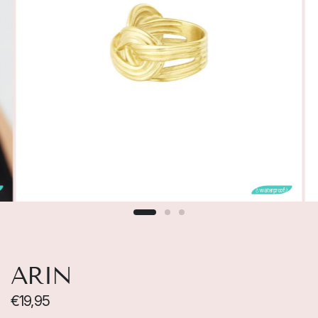

💧waterproof💧
ARIN
€19,95