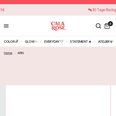
ab 45€
30 Tage Rü
0
COLOR 🌈
GLOW ✨
EVERYDAY 🤍
STATEMENT 🔥
ATELIER 💎
Home
/
ARIN