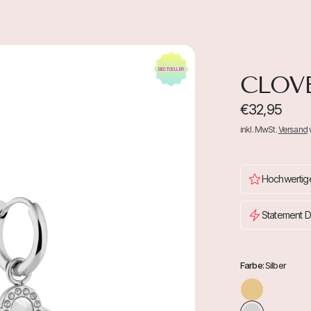
BESTSELLER
CLOV
€32,95
inkl. MwSt.
Versand
Hochwertige
Statement D
Farbe:
Silber
G
o