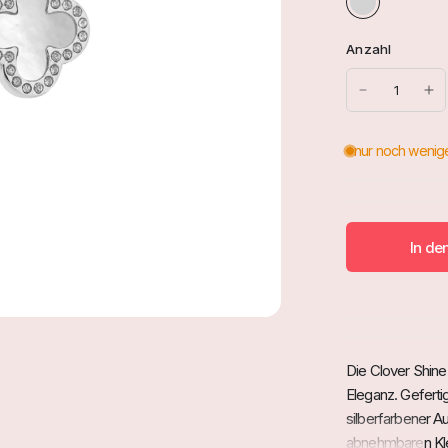
l
d
Anzahl
In de
Die Clover Shine
Eleganz. Geferti
silberfarbener A
abnehmbaren Kle