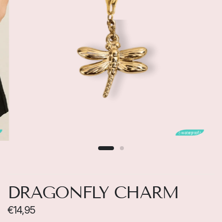

💧waterproof💧
DRAGONFLY CHARM
€14,95