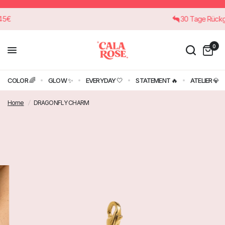
ab 45€
30 Tage Rü
0
COLOR 🌈
GLOW ✨
EVERYDAY 🤍
STATEMENT 🔥
ATELIER 💎
Home
/
DRAGONFLY CHARM