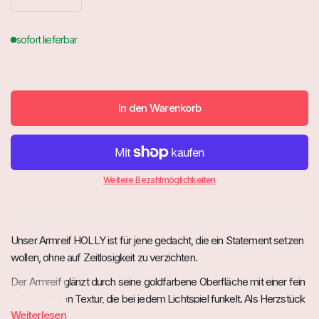
In den Warenkorb
Weitere Bezahlmöglichkeiten
Unser Armreif HOLLY ist für jene gedacht, die ein Statement setzen
wollen, ohne auf Zeitlosigkeit zu verzichten.
Der Armreif glänzt durch seine goldfarbene Oberfläche mit einer fein
gehämmerten Textur, die bei jedem Lichtspiel funkelt. Als Herzstück
Weiterlesen
des Designs tragen drei Natursteine in lebhaften Farben – ein tiefes