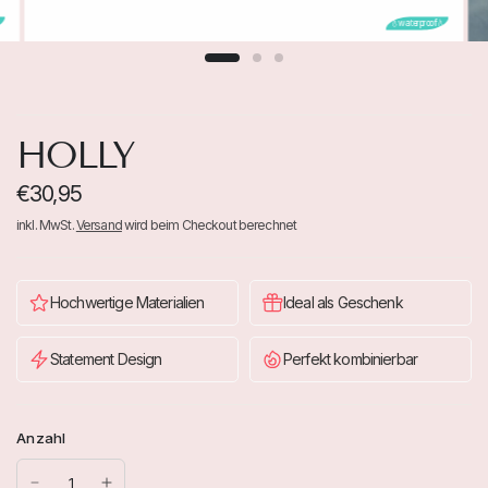

💧waterproof💧
HOLLY
€30,95
inkl. MwSt.
Versand
wird beim Checkout berechnet
Hochwertige Materialien
Ideal als Geschenk
Statement Design
Perfekt kombinierbar
Anzahl