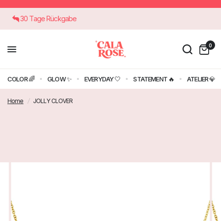
30 Tage Rückgabe
0
COLOR 🌈
GLOW ✨
EVERYDAY 🤍
STATEMENT 🔥
ATELIER 💎
Home
/
JOLLY CLOVER