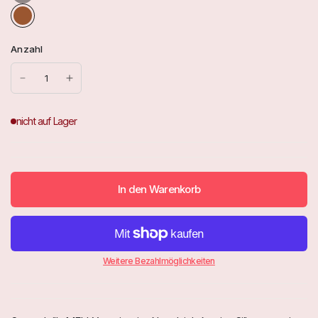
c
h
w
a
Anzahl
r
z
In den Warenkorb
Weitere Bezahlmöglichkeiten