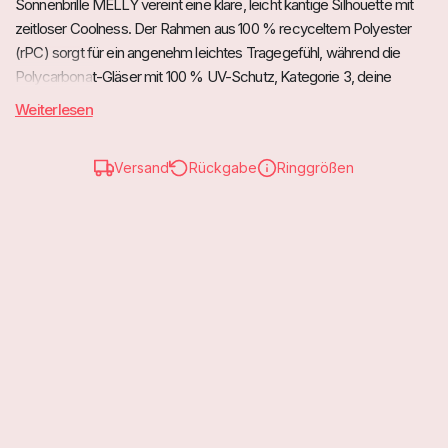
Sonnenbrille MELLY vereint eine klare, leicht kantige Silhouette mit
zeitloser Coolness. Der Rahmen aus 100 % recyceltem Polyester
(rPC) sorgt für ein angenehm leichtes Tragegefühl, während die
Polycarbonat-Gläser mit 100 % UV-Schutz, Kategorie 3, deine
Augen zuverlässig an sonnigen Tagen schützen. Ob in klassischem
Weiterlesen
Schwarz oder in warmer Braun-Optik mit grünen Gläsern – MELLY ist
ein stilvoller Begleiter für moderne Everyday-Looks.
Versand
Rückgabe
Ringgrößen
Highlights
Zuverlässiger Sonnenschutz: 100 % UV-Schutz, Kategorie 3
Moderner Retro-Look: markante Form mit cleaner, zeitloser
Ausstrahlung
Leicht & angenehm: komfortabel für Alltag, Reisen und sonnige
Tage
Nachhaltiger Rahmen: gefertigt aus 100 % recyceltem Polyester
(rPC)
In zwei Farben erhältlich: Schwarz oder Braun für unterschiedliche
Styles
Style-Momente