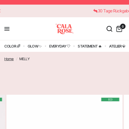
 45€
30 Tage Rück
0
COLOR 🌈
GLOW ✨
EVERYDAY 🤍
STATEMENT 🔥
ATELIER 💎
Home
/
MELLY
ECO