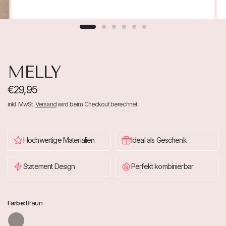
MELLY
€29,95
inkl. MwSt.
Versand
wird beim Checkout berechnet
Hochwertige Materialien
Ideal als Geschenk
Statement Design
Perfekt kombinierbar
Farbe:
Braun
S