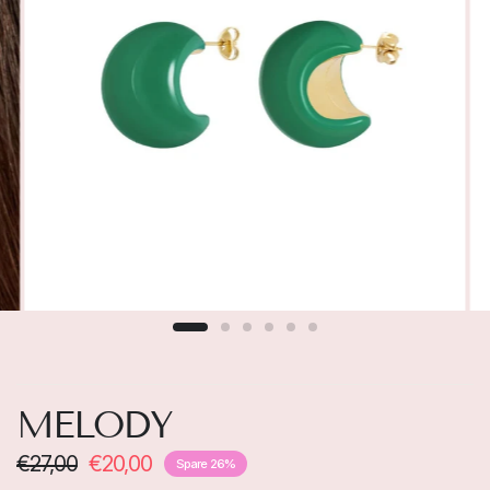
MELODY
€27,00
€20,00
Spare 26%