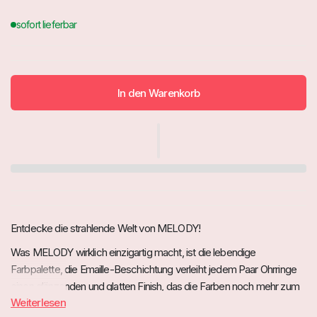
In den Warenkorb
Entdecke die strahlende Welt von MELODY!
Was MELODY wirklich einzigartig macht, ist die lebendige
Farbpalette, die Emaille-Beschichtung verleiht jedem Paar Ohrringe
einen glänzenden und glatten Finish, das die Farben noch mehr zum
Weiterlesen
Leuchten bringt. Ob du dich für einen auffälligen Statement-Ohrring