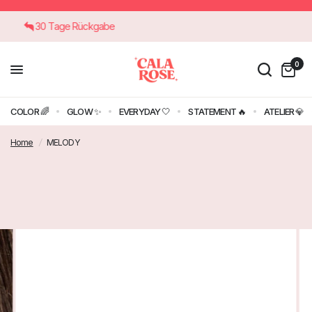
30 Tage Rückgabe
0
COLOR 🌈
GLOW ✨
EVERYDAY 🤍
STATEMENT 🔥
ATELIER 💎
Home
/
MELODY