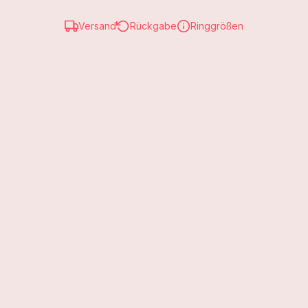
oder etwas dezenteres entscheidest, MELODY bietet für jeden
Geschmack das Richtige.
Versand
Rückgabe
Ringgrößen